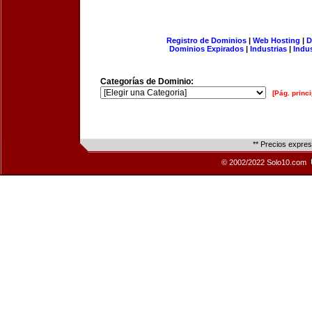
Registro de Dominios
|
Web Hosting
|
D
Dominios Expirados
|
Industrias
|
Indu
Categorías de Dominio:
[Pág. princi
** Precios expre
© 2002/2022 Solo10.com