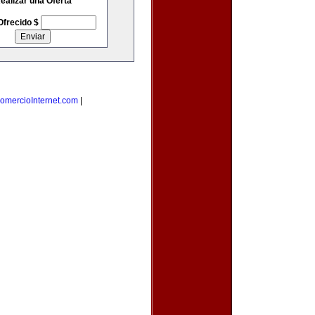
ealizar una Oferta
Ofrecido $
omercioInternet.com
|