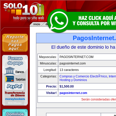
PagosInternet
El dueño de este dominio lo ha
Mayusculas:
PAGOSINTERNET.COM
Minusculas:
pagosinternet.com
Longitud:
13 caracteres
Categorias:
Compras y Comercio ElectrÃ³nico
,
Inter
Hosting y Dominios
Precio:
$1,500.00
Visitar!
pagosinternet.com
Serán consideradas ofer