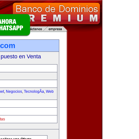
.com
 puesto en Venta
net
,
Negocios
,
TecnologÃ­a
,
Web
tas