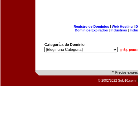
Registro de Dominios
|
Web Hosting
|
D
Dominios Expirados
|
Industrias
|
Indu
Categorías de Dominio:
[Pág. princi
** Precios expre
© 2002/2022 Solo10.com