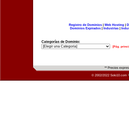
Registro de Dominios
|
Web Hosting
|
D
Dominios Expirados
|
Industrias
|
Indu
Categorías de Dominio:
[Pág. princi
** Precios expre
© 2002/2022 Solo10.com