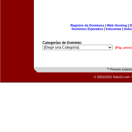
Registro de Dominios
|
Web Hosting
|
D
Dominios Expirados
|
Industrias
|
Indu
Categorías de Dominio:
[Pág. princi
** Precios expre
© 2002/2022 Solo10.com