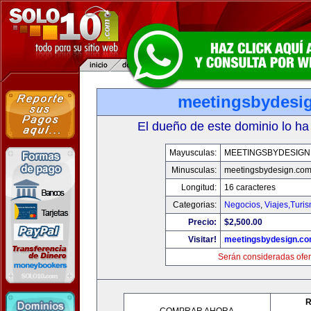
meetingsbydesi
El dueño de este dominio lo ha
Mayusculas:
MEETINGSBYDESIGN
Minusculas:
meetingsbydesign.co
Longitud:
16 caracteres
Categorias:
Negocios
,
Viajes,Turi
Precio:
$2,500.00
Visitar!
meetingsbydesign.c
Serán consideradas ofer
R