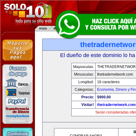
thetradernetwo
El dueño de este dominio lo ha
Mayusculas:
THETRADERNETWOR
Minusculas:
thetradernetwork.com
Longitud:
16 caracteres
Categorias:
Economia, Dinero y Fi
Precio:
$900.00
Visitar!
thetradernetwork.com
Serán consideradas ofer
R