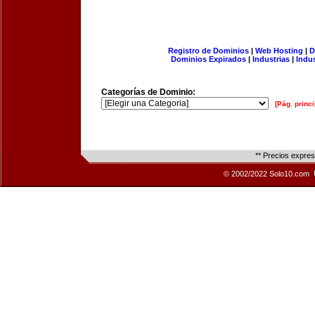
Registro de Dominios
|
Web Hosting
|
D
Dominios Expirados
|
Industrias
|
Indu
Categorías de Dominio:
[Pág. princi
** Precios expre
© 2002/2022 Solo10.com