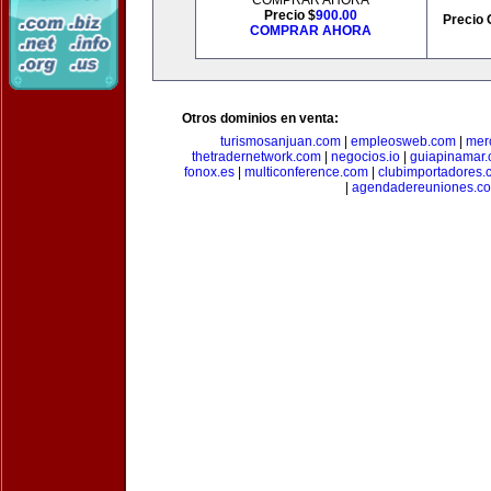
COMPRAR AHORA
Precio $
900.00
Precio 
COMPRAR AHORA
Otros dominios en venta:
turismosanjuan.com
|
empleosweb.com
|
mer
thetradernetwork.com
|
negocios.io
|
guiapinamar
fonox.es
|
multiconference.com
|
clubimportadores.
|
agendadereuniones.c