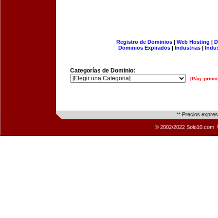
Registro de Dominios
|
Web Hosting
|
D
Dominios Expirados
|
Industrias
|
Indu
Categorías de Dominio:
[Pág. princi
** Precios expre
© 2002/2022 Solo10.com