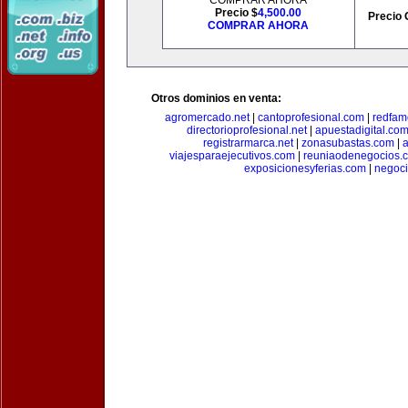
COMPRAR AHORA
Precio $
4,500.00
Precio 
COMPRAR AHORA
Otros dominios en venta:
agromercado.net
|
cantoprofesional.com
|
redfam
directorioprofesional.net
|
apuestadigital.co
registrarmarca.net
|
zonasubastas.com
|
a
viajesparaejecutivos.com
|
reuniaodenegocios.
exposicionesyferias.com
|
negoc