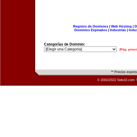
Registro de Dominios
|
Web Hosting
|
D
Dominios Expirados
|
Industrias
|
Indu
Categorías de Dominio:
[Pág. princi
** Precios expre
© 2002/2022 Solo10.com