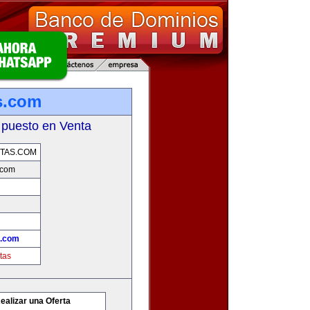
s.com
 puesto en Venta
TAS.COM
.com
s.com
tas
ealizar una Oferta