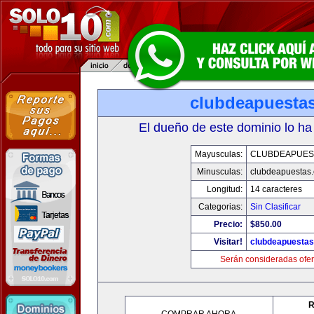
clubdeapuesta
El dueño de este dominio lo ha
Mayusculas:
CLUBDEAPUES
Minusculas:
clubdeapuestas
Longitud:
14 caracteres
Categorias:
Sin Clasificar
Precio:
$850.00
Visitar!
clubdeapuesta
Serán consideradas ofer
R