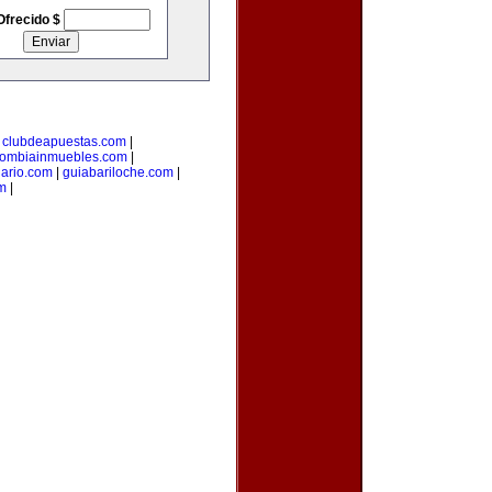
Ofrecido $
|
clubdeapuestas.com
|
lombiainmuebles.com
|
iario.com
|
guiabariloche.com
|
m
|