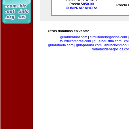
COMPRAR AHORA
Precio $
850.00
Precio 
COMPRAR AHORA
Otros dominios en venta:
guiamiramar.com
|
circuitodenegocios.com
tourdecompras.com
|
guiaindustria.com
|
co
guiarafaela.com
|
guiaparana.com
|
anuncioinmobil
rodadasdenegocios.co