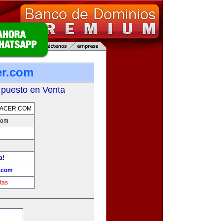
er.com
 puesto en Venta
ACER.COM
com
a!
r.com
tas