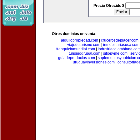
Precio Ofrecido $
Otros dominios en venta:
alquilopropiedad.com
|
crucerosdeplacer.com
viajedeturismo.com
|
inmobiliariasusa.com
franquiciamundial.com
|
industriacolombiana.co
turismogrupal.com
|
sitiopyme.com
|
servi
guiadeproductos.com
|
suplementosynutricion.
uruguayinversiones.com
|
consultoriad