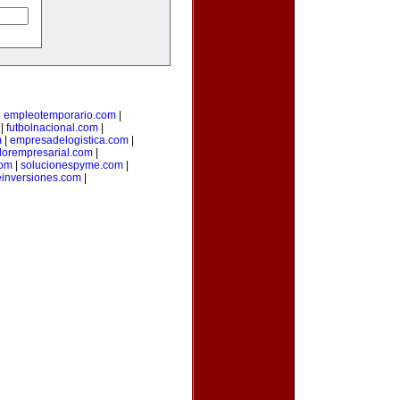
|
empleotemporario.com
|
|
futbolnacional.com
|
m
|
empresadelogistica.com
|
dorempresarial.com
|
com
|
solucionespyme.com
|
einversiones.com
|