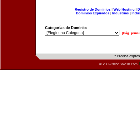
Registro de Dominios
|
Web Hosting
|
D
Dominios Expirados
|
Industrias
|
Indu
Categorías de Dominio:
[Pág. princi
** Precios expre
© 2002/2022 Solo10.com