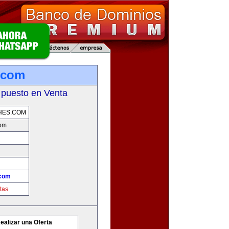
.com
 puesto en Venta
HES.COM
com
.com
tas
ealizar una Oferta