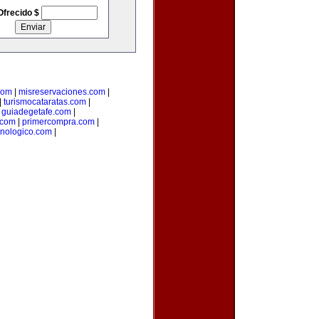
Ofrecido $
com
|
misreservaciones.com
|
|
turismocataratas.com
|
|
guiadegetafe.com
|
.com
|
primercompra.com
|
cnologico.com
|