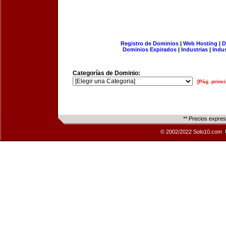
Registro de Dominios
|
Web Hosting
|
D
Dominios Expirados
|
Industrias
|
Indu
Categorías de Dominio:
[Pág. princi
** Precios expre
© 2002/2022 Solo10.com