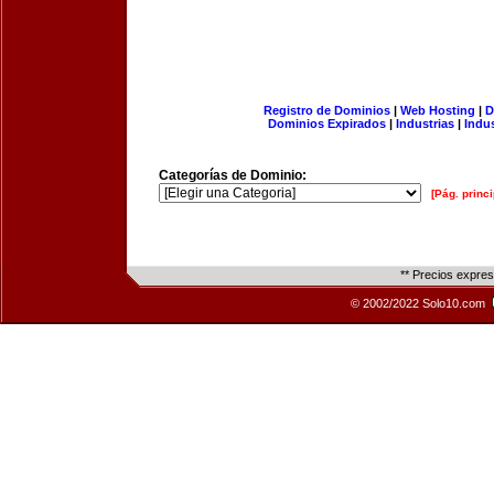
Registro de Dominios
|
Web Hosting
|
D
Dominios Expirados
|
Industrias
|
Indu
Categorías de Dominio:
[Pág. princi
** Precios expre
© 2002/2022 Solo10.com