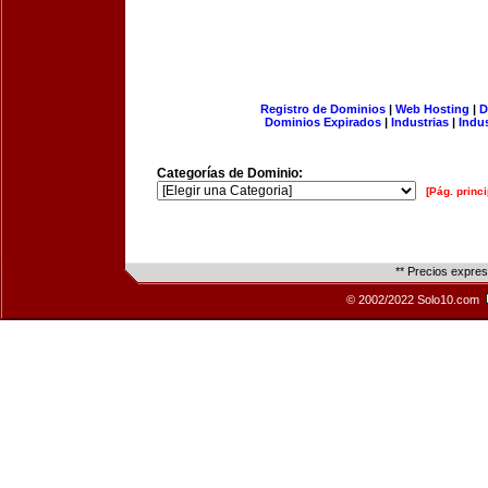
Registro de Dominios
|
Web Hosting
|
D
Dominios Expirados
|
Industrias
|
Indu
Categorías de Dominio:
[Pág. princi
** Precios expre
© 2002/2022 Solo10.com