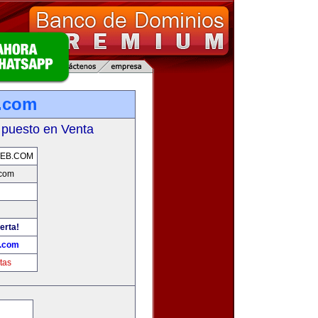
.com
 puesto en Venta
EB.COM
com
erta!
.com
tas