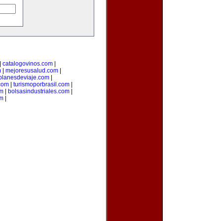
|
catalogovinos.com
|
m
|
mejoresusalud.com
|
planesdeviaje.com
|
.com
|
turismoporbrasil.com
|
om
|
bolsasindustriales.com
|
om
|