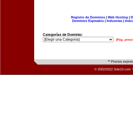
Registro de Dominios
|
Web Hosting
|
D
Dominios Expirados
|
Industrias
|
Indu
Categorías de Dominio:
[Pág. princi
** Precios expre
© 2002/2022 Solo10.com