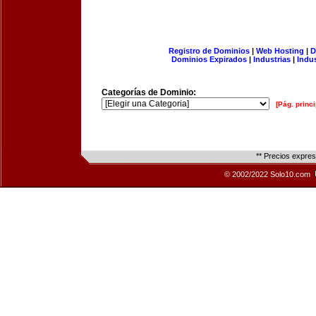
Registro de Dominios
|
Web Hosting
|
D
Dominios Expirados
|
Industrias
|
Indu
Categorías de Dominio:
[Pág. princi
** Precios expre
© 2002/2022 Solo10.com