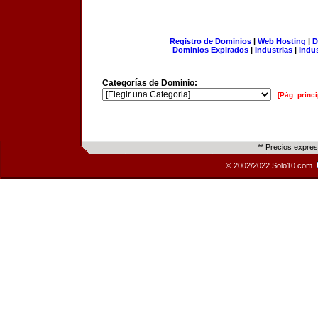
Registro de Dominios
|
Web Hosting
|
D
Dominios Expirados
|
Industrias
|
Indu
Categorías de Dominio:
[Pág. princi
** Precios expre
© 2002/2022 Solo10.com