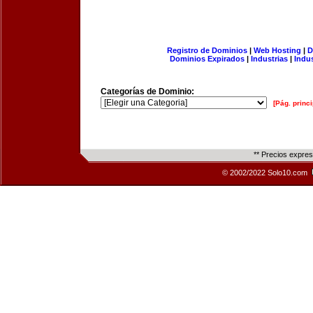
Registro de Dominios
|
Web Hosting
|
D
Dominios Expirados
|
Industrias
|
Indu
Categorías de Dominio:
[Pág. princi
** Precios expre
© 2002/2022 Solo10.com