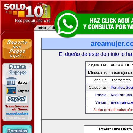
areamujer.c
El dueño de este dominio lo ha
Mayusculas:
AREAMUJER
Minusculas:
areamujer.co
Longitud:
9 caracteres
Categorias:
Portales
,
Soc
Precio:
Realizar una 
Visitar!
areamujer.c
Serán consideradas ofer
Realizar una Oferta