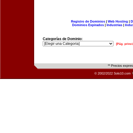
Registro de Dominios
|
Web Hosting
|
D
Dominios Expirados
|
Industrias
|
Indu
Categorías de Dominio:
[Pág. princi
** Precios expre
© 2002/2022 Solo10.com