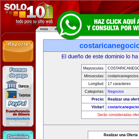
costaricanegoci
El dueño de este dominio lo ha
Mayusculas:
COSTARICANEG
Minusculas:
costaricanegocios
Longitud:
17 caracteres
Categorias:
Negocios
Precio:
Realizar una ofert
Visitar!
costaricanegoci
Serán consideradas ofer
Realizar una Oferta