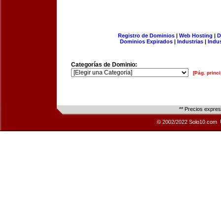
Registro de Dominios
|
Web Hosting
|
D
Dominios Expirados
|
Industrias
|
Indu
Categorías de Dominio:
[Pág. princi
** Precios expre
© 2002/2022 Solo10.com