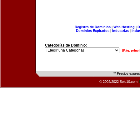
Registro de Dominios
|
Web Hosting
|
D
Dominios Expirados
|
Industrias
|
Indu
Categorías de Dominio:
[Pág. princi
** Precios expre
© 2002/2022 Solo10.com