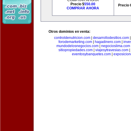
COMPRAR AHORA
Precio $
550.00
Precio 
COMPRAR AHORA
Otros dominios en venta:
controldenutricion.com
|
desarrollodesitios.com
forodemarketing.com
|
hagadinero.com
|
inve
mundodelosnegocios.com
|
negocioslima.com
sitiopropiedades.com
|
viajesytravesias.com
|
eventosybanquetes.com
|
exposicio