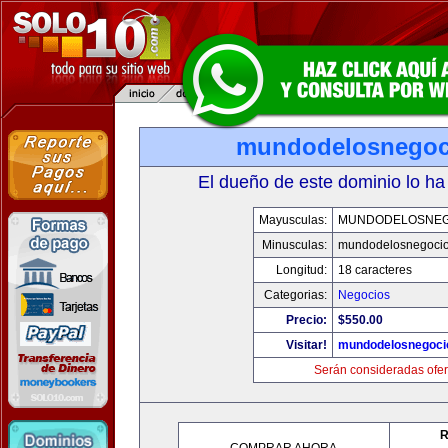
mundodelosnegoc
El dueño de este dominio lo ha
Mayusculas:
MUNDODELOSNEG
Minusculas:
mundodelosnegoci
Longitud:
18 caracteres
Categorias:
Negocios
Precio:
$550.00
Visitar!
mundodelosnegoci
Serán consideradas ofer
R