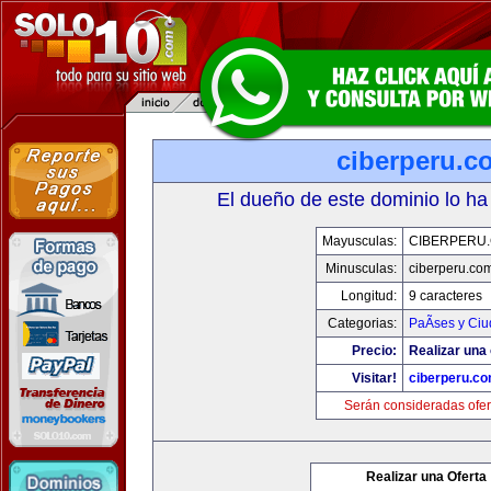
ciberperu.c
El dueño de este dominio lo ha
Mayusculas:
CIBERPERU
Minusculas:
ciberperu.co
Longitud:
9 caracteres
Categorias:
PaÃ­ses y Ci
Precio:
Realizar una 
Visitar!
ciberperu.c
Serán consideradas ofer
Realizar una Oferta