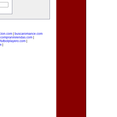
cion.com
|
buscaromance.com
|
comprarviviendas.com
|
|
futbolplayero.com
|
om
|