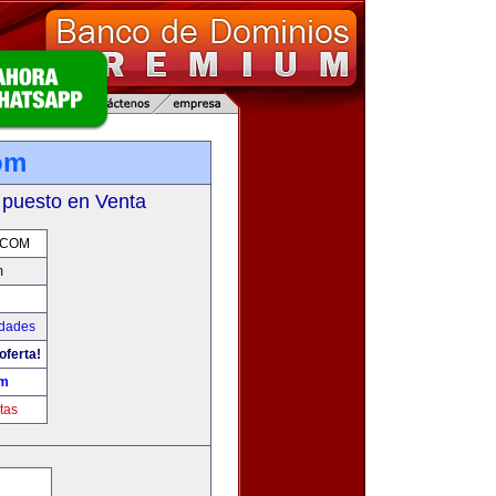
om
 puesto en Venta
.COM
m
udades
oferta!
om
tas