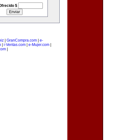
Ofrecido $
iz
|
GranCompra.com
|
e-
m
|
i-Ventas.com
|
e-Mujer.com
|
com
|