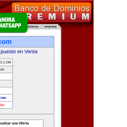
.com
 puesto en Venta
S.COM
com
.com
tas
ealizar una Oferta