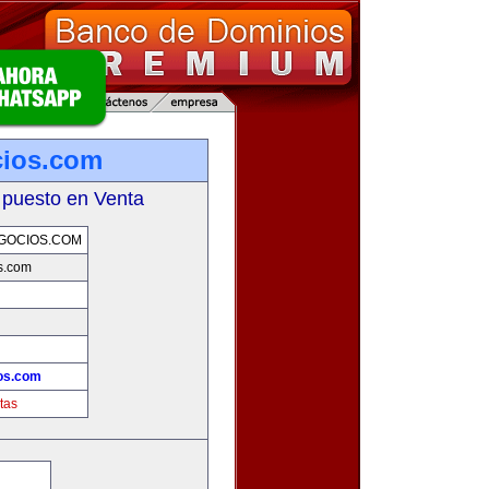
cios.com
 puesto en Venta
GOCIOS.COM
s.com
os.com
tas