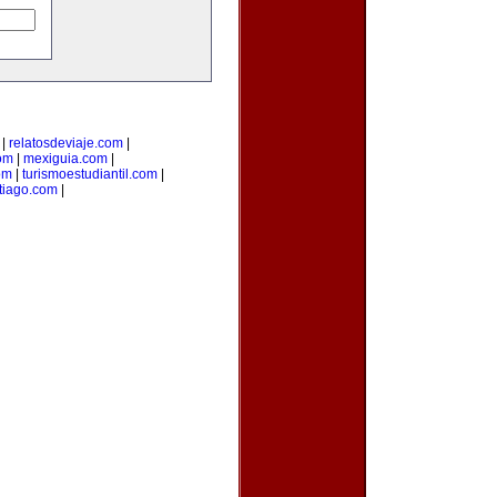
|
relatosdeviaje.com
|
com
|
mexiguia.com
|
om
|
turismoestudiantil.com
|
tiago.com
|