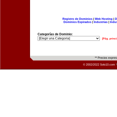
Registro de Dominios
|
Web Hosting
|
D
Dominios Expirados
|
Industrias
|
Indu
Categorías de Dominio:
[Pág. princi
** Precios expre
© 2002/2022 Solo10.com