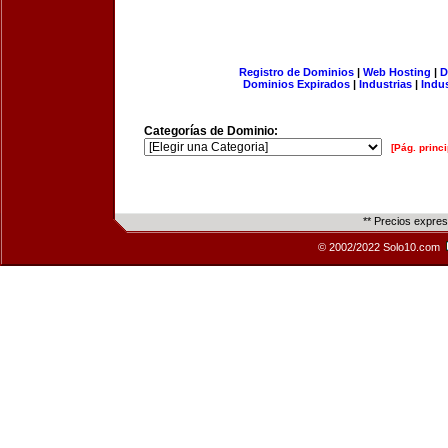
Registro de Dominios
|
Web Hosting
|
D
Dominios Expirados
|
Industrias
|
Indu
Categorías de Dominio:
[Pág. princi
** Precios expre
© 2002/2022 Solo10.com