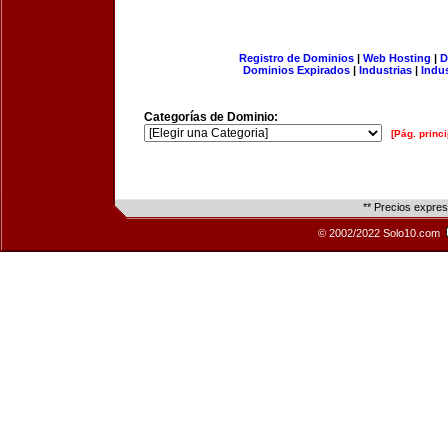
Registro de Dominios
|
Web Hosting
|
D
Dominios Expirados
|
Industrias
|
Indu
Categorías de Dominio:
[Pág. princi
** Precios expre
© 2002/2022 Solo10.com