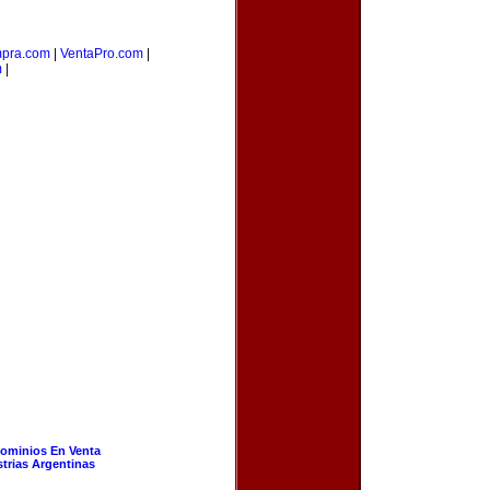
pra.com
|
VentaPro.com
|
m
|
ominios En Venta
strias Argentinas