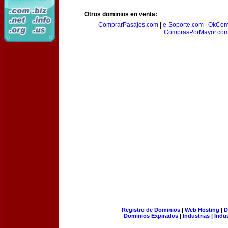
Otros dominios en venta:
ComprarPasajes.com
|
e-Soporte.com
|
OkCom
ComprasPorMayor.co
Registro de Dominios
|
Web Hosting
|
D
Dominios Expirados
|
Industrias
|
Indu