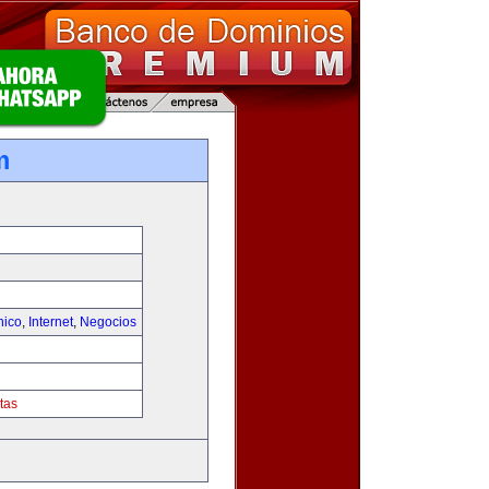
m
nico
,
Internet
,
Negocios
tas