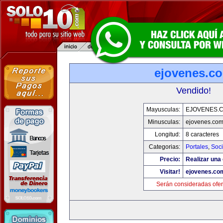
ejovenes.c
Vendido!
Mayusculas:
EJOVENES.
Minusculas:
ejovenes.co
Longitud:
8 caracteres
Categorias:
Portales
,
Soc
Precio:
Realizar una 
Visitar!
ejovenes.co
Serán consideradas ofer