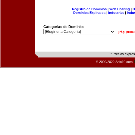
Registro de Dominios
|
Web Hosting
|
D
Dominios Expirados
|
Industrias
|
Indu
Categorías de Dominio:
[Pág. princi
** Precios expre
© 2002/2022 Solo10.com