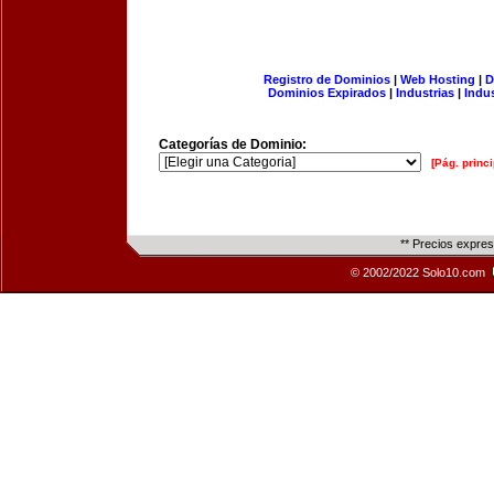
Registro de Dominios
|
Web Hosting
|
D
Dominios Expirados
|
Industrias
|
Indu
Categorías de Dominio:
[Pág. princi
** Precios expre
© 2002/2022 Solo10.com