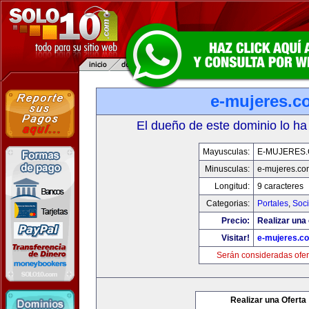
e-mujeres.c
El dueño de este dominio lo ha
Mayusculas:
E-MUJERES
Minusculas:
e-mujeres.co
Longitud:
9 caracteres
Categorias:
Portales
,
Soc
Precio:
Realizar una 
Visitar!
e-mujeres.c
Serán consideradas ofer
Realizar una Oferta