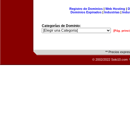
Registro de Dominios
|
Web Hosting
|
D
Dominios Expirados
|
Industrias
|
Indu
Categorías de Dominio:
[Pág. princi
** Precios expre
© 2002/2022 Solo10.com