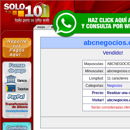
abcnegocios
Vendido!
Mayusculas:
ABCNEGOCI
Minusculas:
abcnegocios.
Longitud:
11 caracteres
Categorias:
Negocios
Precio:
Realizar una o
Visitar!
abcnegocios
Serán consideradas ofer