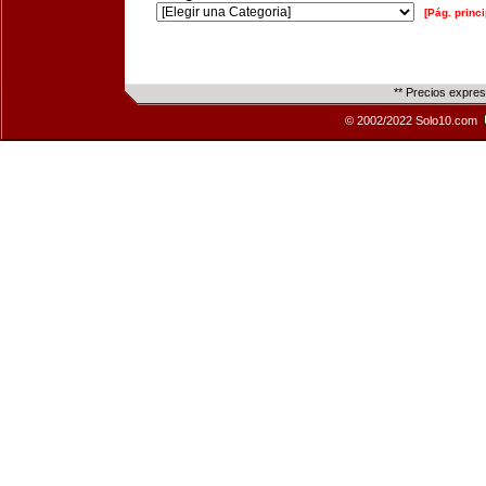
[Pág. princi
** Precios expre
© 2002/2022 Solo10.com