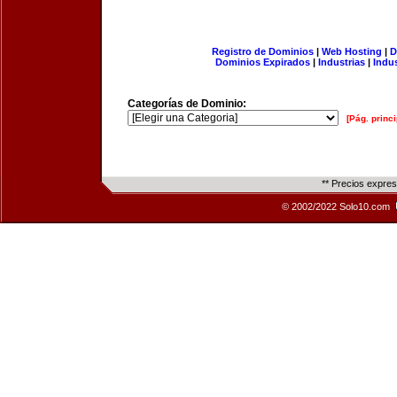
Registro de Dominios
|
Web Hosting
|
D
Dominios Expirados
|
Industrias
|
Indu
Categorías de Dominio:
[Pág. princi
** Precios expre
© 2002/2022 Solo10.com