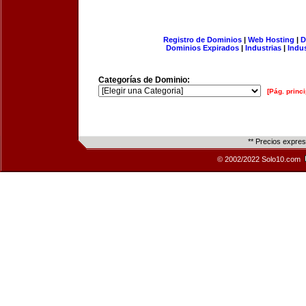
Registro de Dominios
|
Web Hosting
|
D
Dominios Expirados
|
Industrias
|
Indu
Categorías de Dominio:
[Pág. princi
** Precios expre
© 2002/2022 Solo10.com